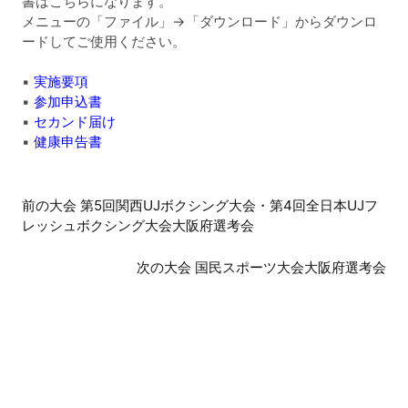
書はこちらになります。
メニューの「ファイル」→「ダウンロード」からダウンロ
ードしてご使用ください。
▪
実施要項
▪
参加申込書
▪
セカンド届け
▪
健康申告書
前
前の大会 第5回関西UJボクシング大会・第4回全日本UJフ
レッシュボクシング大会大阪府選考会
後
の
次の大会 国民スポーツ大会大阪府選考会
大
会